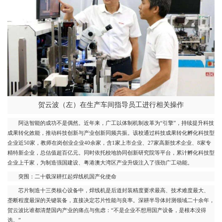
贺云波（左）在生产车间指导员工进行相关操作
阿达智能的成功不是偶然。近年来，广工以体制机制改革为“引擎”，持续提升科技
成果转化效能，推动科技创新与产业创新同频共振。该校通过科技成果转化孵化科技型
企业近50家，教师在岗创业企业40余家，含1家上市企业、27家高新技术企业、8家专
精特新企业，总估值超百亿元。同时依托校地协同创新研究院等平台，累计孵化科技型
企业上千家，为制造强国建设、粤港澳大湾区产业升级注入了强劲广工动能。
突围：二十载深耕扛起焊线机国产化使命
芯片制造十三类核心设备中，焊线机是后道封装精度要求最高、技术难度最大、
垄断程度最深的关键装备，直接决定芯片性能与良率。深耕半导体封测领域二十余年，
贺云波比谁都清楚国内产业的痛点与焦虑：“不是企业不想用国产设备，是根本没得
选。”