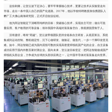
这份刺痛，让贺云波下定决心，要牢牢掌握核心技术，更要让技术从实验室走向
市场，走出一条中国人自己的国产化道路。2017年，他以学校特聘教授身份携团队入
孵广工大佛山南海研究院，正式开启创业征程。
他为阿达智能定下清晰而纯粹的目标：突破核心技术，实现自主可控；做出可批
量应用、客户敢用的可靠设备；填补我国中高端封装装备空白，彻底摆脱受制于人。
没有捷径，唯有“死磕”。贺云波带领团队坚持全链条自主研发，从底层算法、系统
集成到运动控制、整机稳定性，沉下心做研发、做验证、做迭代，一步一个脚印攻坚克
难。如今，阿达智能已成为国内屈指可数的实现高密度焊线机国产化的企业，自主设备
成功应用于国内外数百家封测企业。面向未来，贺云波目标坚定：把阿达智能做成国产
焊线机头部企业，力争成为全球的头部供应商之一，让中国半导体封装装备走向世界。