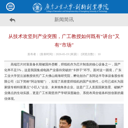
新闻简讯
从技术攻坚到产业突围，广工教授如何既有“讲台”又
有“市场”
发布者： [发表时间]：2026-05-19 [来源]： [浏览次数]：
10
高端芯片封装装备长期被国外垄断，焊线机作为芯片制造的核心设备之一，国产
化率不足5%，这是我国集成电路产业亟待突破的“卡脖子”环节。面对这一困境，广东
工业大学贺云波教授依托广工大佛山南海研究院，孵化创办广东阿达半导体设备股份有
限公司（以下简称“阿达智能”），实现了高密度焊线机的国产化替代，公司已成长为国
家级专精特新重点“小巨人”企业、未来独角兽企业。这是广工人直面国家急需、破解产
业痛点的生动实践，更是广工长期坚持产学研深度融合、系统布局全链条科技创新的最
佳体现。