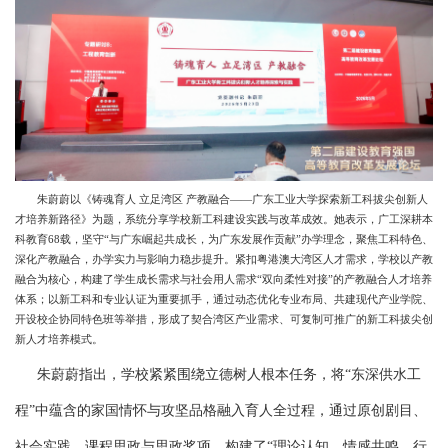
朱蔚蔚以《铸魂育人 立足湾区 产教融合——广东工业大学探索新工科拔尖创新人
才培养新路径》为题，系统分享学校新工科建设实践与改革成效。她表示，广工深耕本
科教育68载，坚守“与广东崛起共成长，为广东发展作贡献”办学理念，聚焦工科特色、
深化产教融合，办学实力与影响力稳步提升。紧扣粤港澳大湾区人才需求，学校以产教
融合为核心，构建了学生成长需求与社会用人需求“双向柔性对接”的产教融合人才培养
体系；以新工科和专业认证为重要抓手，通过动态优化专业布局、共建现代产业学院、
开设校企协同特色班等举措，形成了契合湾区产业需求、可复制可推广的新工科拔尖创
新人才培养模式。
朱蔚蔚指出，学校紧紧围绕立德树人根本任务，将“东深供水工
程”中蕴含的家国情怀与攻坚品格融入育人全过程，通过原创剧目、
社会实践、课程思政与思政奖项，构建了“理论认知、情感共鸣、行