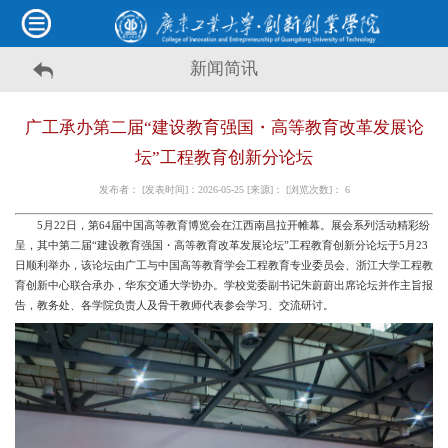
新闻简讯
广工承办第二届“建设教育强国・高等教育改革发展论
坛”工程教育创新分论坛
发布者： [发表时间]：2026-05-25 [来源]： [浏览次数]：
6
5月22日，第64届中国高等教育博览会在江西南昌拉开帷幕。展会系列活动精彩纷
呈，其中第二届“建设教育强国・高等教育改革发展论坛”工程教育创新分论坛于5月23
日顺利举办，该论坛由广工与中国高等教育学会工程教育专业委员会、浙江大学工程教
育创新中心联合承办，华东交通大学协办。学校党委副书记朱蔚蔚出席论坛并作主旨报
告，教务处、各学院负责人及骨干教师代表参会学习、交流研讨。